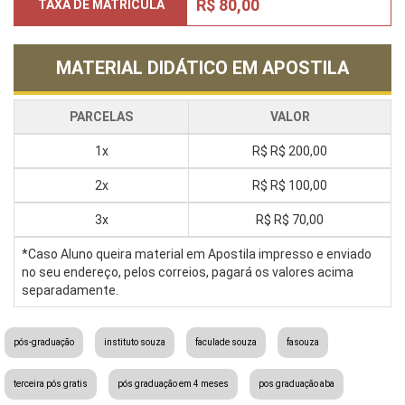
R$ 80,00
TAXA DE MATRÍCULA
MATERIAL DIDÁTICO EM APOSTILA
PARCELAS
VALOR
1x
R$
R$ 200,00
2x
R$
R$ 100,00
3x
R$
R$ 70,00
*Caso Aluno queira material em Apostila impresso e enviado
no seu endereço, pelos correios, pagará os valores acima
separadamente.
pós-graduação
instituto souza
faculade souza
fasouza
terceira pós gratis
pós graduação em 4 meses
pos graduação aba