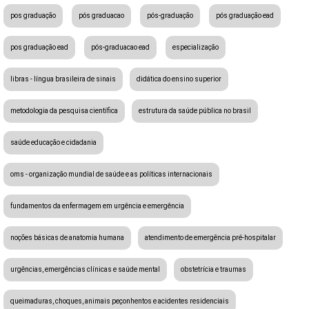
pos graduação
pós graduacao
pós-graduação
pós graduação ead
pos graduação ead
pós-graduacao ead
especialização
libras - língua brasileira de sinais
didática do ensino superior
metodologia da pesquisa científica
estrutura da saúde pública no brasil
saúde educação e cidadania
oms - organização mundial de saúde e as políticas internacionais
fundamentos da enfermagem em urgência e emergência
noções básicas de anatomia humana
atendimento de emergência pré-hospitalar
urgências, emergências clínicas e saúde mental
obstetrícia e traumas
queimaduras, choques, animais peçonhentos e acidentes residenciais