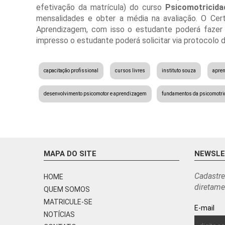
efetivação da matrícula) do curso
Psicomotricida
mensalidades e obter a média na avaliação. O Cert
Aprendizagem, com isso o estudante poderá fazer
impresso o estudante poderá solicitar via protocolo 
capacitação profissional
cursos livres
instituto souza
apren
desenvolvimento psicomotor e aprendizagem
fundamentos da psicomotri
MAPA DO SITE
NEWSL
Cadastre
HOME
diretame
QUEM SOMOS
MATRICULE-SE
E-mail
NOTÍCIAS