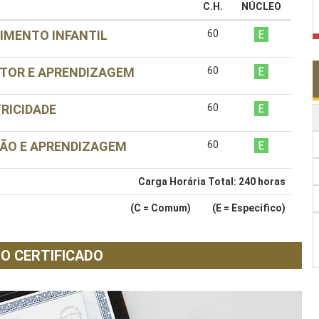
C.H.
NÚCLEO
IMENTO INFANTIL
60
TOR E APRENDIZAGEM
60
RICIDADE
60
ÇÃO E APRENDIZAGEM
60
Carga Horária Total:
240
horas
(C = Comum) (E = Específico)
O CERTIFICADO