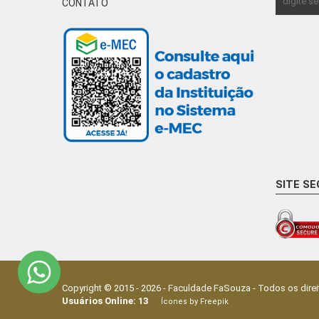
CONTATO
SITE S
Copyright © 2015 -
2026
-
Faculdade FaSouza
- Todos os direi
Usuários Online:
13
Ícones by Freepik