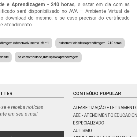
de e Aprendizagem - 240 horas
, e estar em dia com as
ificado será disponibilizado no AVA – Ambiente Virtual de
 o download do mesmo, e se caso precisar do certificado
de atendimento.
dizagem e desenvolvimento infantil
psicomotricidade e aprendizagem - 240 horas
cidade
psicomotricidade, interação e aprendizagem
ETTER
CONTEÚDO POPULAR
-se e receba notícias
ALFABETIZAÇÃO E LETRAMENT
nte em seu e-mail
AEE - ATENDIMENTO EDUCACIO
ESPECIALIZADO
AUTISMO