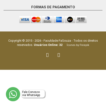
FORMAS DE PAGAMENTO
Copyright © 2015 -
2026
-
Faculdade FaSouza
- Todos os direitos
reservados.
Usuários Online:
32
Ícones by Freepik
Fale Conosco
via WhatsApp