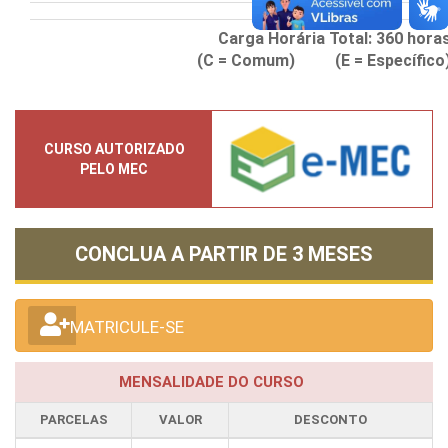
Carga Horária Total:
360
hora
(C = Comum) (E = Específico
CURSO AUTORIZADO
PELO MEC
CONCLUA A PARTIR DE
3 MESES
MATRICULE-SE
MENSALIDADE DO CURSO
PARCELAS
VALOR
DESCONTO