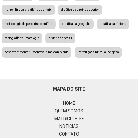
libras - língua brasileira de sinais
didática do ensino superior
metodologia da pesquisa científica
didática da geografia
didática da história
cartografia e climatologia
história do brasil
desenvolvimento sustentável e meio ambiente
introdução à história indígena
MAPA DO SITE
HOME
QUEM SOMOS
MATRICULE-SE
NOTÍCIAS
CONTATO