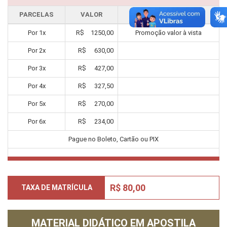
PARCELAS
VALOR
DESCONTO
Por
1
x
R$
1250,00
Promoção valor à vista
Por
2
x
R$
630,00
Por
3
x
R$
427,00
Por
4
x
R$
327,50
Por
5
x
R$
270,00
Por
6
x
R$
234,00
Pague no Boleto, Cartão ou PIX
R$ 80,00
TAXA DE MATRÍCULA
MATERIAL DIDÁTICO EM APOSTILA