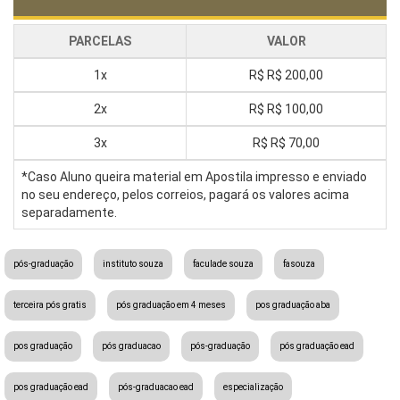
PARCELAS
VALOR
1x
R$
R$ 200,00
2x
R$
R$ 100,00
3x
R$
R$ 70,00
*Caso Aluno queira material em Apostila impresso e enviado
no seu endereço, pelos correios, pagará os valores acima
separadamente.
pós-graduação
instituto souza
faculade souza
fasouza
terceira pós gratis
pós graduação em 4 meses
pos graduação aba
pos graduação
pós graduacao
pós-graduação
pós graduação ead
pos graduação ead
pós-graduacao ead
especialização