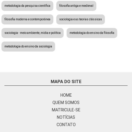
metodologia da pesquisa científica
filosofia antiga e medieval
filosofia moderna e contemporânea
sociologia e as teorias clássicas
sociologia - meio ambiente, mídia e política
metodologia do ensino da filosofia
metodologia do ensino da sociologia
MAPA DO SITE
HOME
QUEM SOMOS
MATRICULE-SE
NOTÍCIAS
CONTATO