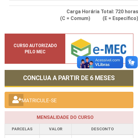
Carga Horária Total:
720
hora
(C = Comum) (E = Específico
CURSO AUTORIZADO
PELO MEC
CONCLUA A PARTIR DE
6 MESES
MATRICULE-SE
MENSALIDADE DO CURSO
PARCELAS
VALOR
DESCONTO