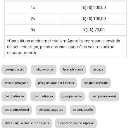
1x
R$
R$ 200,00
2x
R$
R$ 100,00
3x
R$
R$ 70,00
*Caso Aluno queira material em Apostila impresso e enviado
no seu endereço, pelos correios, pagará os valores acima
separadamente.
pós-graduação
instituto souza
faculade souza
fasouza
terceira pós gratis
pós graduação em 4 meses
pos graduação aba
pos graduação
pós graduacao
pós-graduação
pós graduação ead
pos graduação ead
pós-graduacao ead
especialização
libras - língua brasileira de sinais
didática do ensino superior