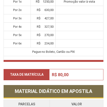
Por
1
x
R$
1250,00
Promoção valor à vista
Por
2
x
R$
630,00
Por
3
x
R$
427,00
Por
4
x
R$
327,50
Por
5
x
R$
270,00
Por
6
x
R$
234,00
Pague no Boleto, Cartão ou PIX
R$ 80,00
TAXA DE MATRÍCULA
MATERIAL DIDÁTICO EM APOSTILA
PARCELAS
VALOR