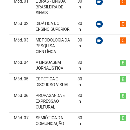
Mód. 01
LIBRAS - LÍNGUA
80
BRASILEIRA DE
h
SINAIS
Mód. 02
DIDÁTICA DO
80
ENSINO SUPERIOR
h
Mód. 03
METODOLOGIA DA
80
PESQUISA
h
CIENTÍFICA
Mód. 04
A LINGUAGEM
80
JORNALÍSTICA
h
Mód. 05
ESTÉTICA E
80
DISCURSO VISUAL
h
Mód. 06
PROPAGANDA E
80
EXPRESSÃO
h
CULTURAL
Mód. 07
SEMIÓTICA DA
80
COMUNICAÇÃO
h