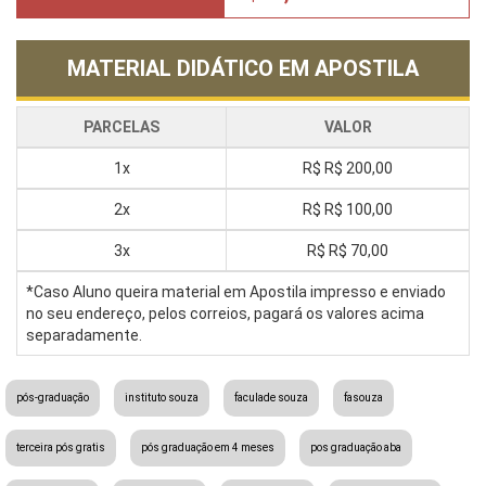
MATERIAL DIDÁTICO EM APOSTILA
PARCELAS
VALOR
1x
R$
R$ 200,00
2x
R$
R$ 100,00
3x
R$
R$ 70,00
*Caso Aluno queira material em Apostila impresso e enviado
no seu endereço, pelos correios, pagará os valores acima
separadamente.
pós-graduação
instituto souza
faculade souza
fasouza
terceira pós gratis
pós graduação em 4 meses
pos graduação aba