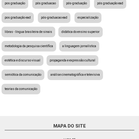
pos graduação
pós graduacao
pós-graduação
pós graduação ead
pos graduação ead
pós-graduacao ead
especialização
libras - língua brasileira de sinais
didática do ensino superior
metodologia da pesquisa científica
a linguagem jornalística
estética e discurso visual
propaganda e expressão cultural
semiótica da comunicação
análise cinematográfica e televisiva
teorias da comunicação
MAPA DO SITE