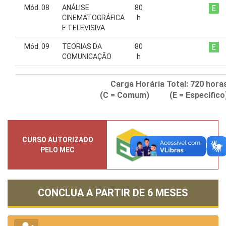
Mód. 08
ANÁLISE
80
CINEMATOGRÁFICA
h
E TELEVISIVA
Mód. 09
TEORIAS DA
80
COMUNICAÇÃO
h
Carga Horária Total:
720
hora
(C = Comum) (E = Específico
CURSO AUTORIZADO
PELO MEC
CONCLUA A PARTIR DE
6 MESES