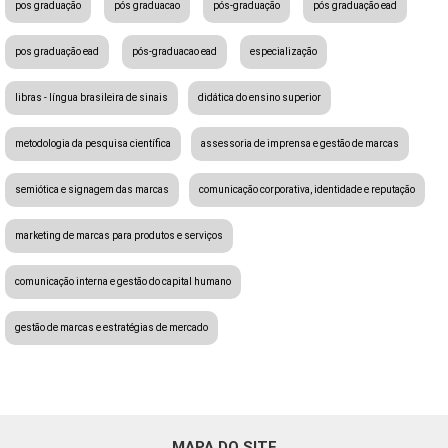
pos graduação
pós graduacao
pós-graduação
pós graduação ead
pos graduação ead
pós-graduacao ead
especialização
libras - língua brasileira de sinais
didática do ensino superior
metodologia da pesquisa científica
assessoria de imprensa e gestão de marcas
semiótica e signagem das marcas
comunicação corporativa, identidade e reputação
marketing de marcas para produtos e serviços
comunicação interna e gestão do capital humano
gestão de marcas e estratégias de mercado
MAPA DO SITE