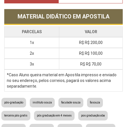
MATERIAL DIDÁTICO EM APOSTILA
PARCELAS
VALOR
1x
R$
R$ 200,00
2x
R$
R$ 100,00
3x
R$
R$ 70,00
*Caso Aluno queira material em Apostila impresso e enviado
no seu endereço, pelos correios, pagará os valores acima
separadamente.
pós-graduação
instituto souza
faculade souza
fasouza
terceira pós gratis
pós graduação em 4 meses
pos graduação aba