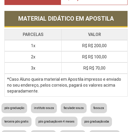
MATERIAL DIDÁTICO EM APOSTILA
PARCELAS
VALOR
1x
R$
R$ 200,00
2x
R$
R$ 100,00
3x
R$
R$ 70,00
*Caso Aluno queira material em Apostila impresso e enviado
no seu endereço, pelos correios, pagará os valores acima
separadamente.
pós-graduação
instituto souza
faculade souza
fasouza
terceira pós gratis
pós graduação em 4 meses
pos graduação aba