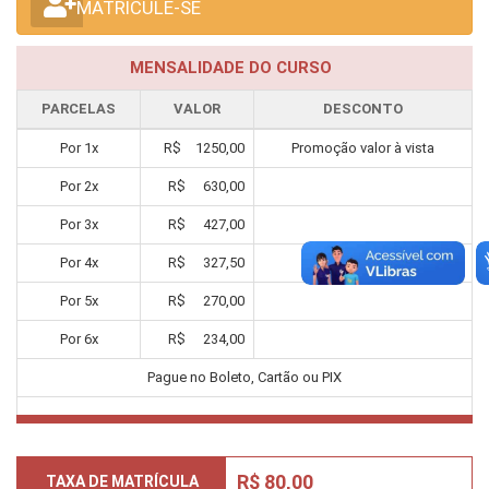
MATRICULE-SE
MENSALIDADE DO CURSO
PARCELAS
VALOR
DESCONTO
Por
1
x
R$
1250,00
Promoção valor à vista
Por
2
x
R$
630,00
Por
3
x
R$
427,00
Por
4
x
R$
327,50
Por
5
x
R$
270,00
Por
6
x
R$
234,00
Pague no Boleto, Cartão ou PIX
R$ 80,00
TAXA DE MATRÍCULA