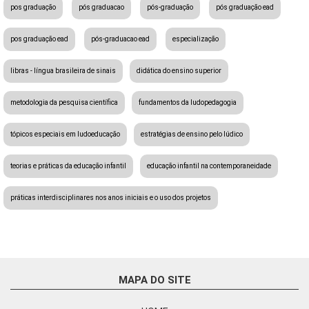
pos graduação
pós graduacao
pós-graduação
pós graduação ead
pos graduação ead
pós-graduacao ead
especialização
libras - língua brasileira de sinais
didática do ensino superior
metodologia da pesquisa científica
fundamentos da ludopedagogia
tópicos especiais em ludoeducação
estratégias de ensino pelo lúdico
teorias e práticas da educação infantil
educação infantil na contemporaneidade
práticas interdisciplinares nos anos iniciais e o uso dos projetos
MAPA DO SITE