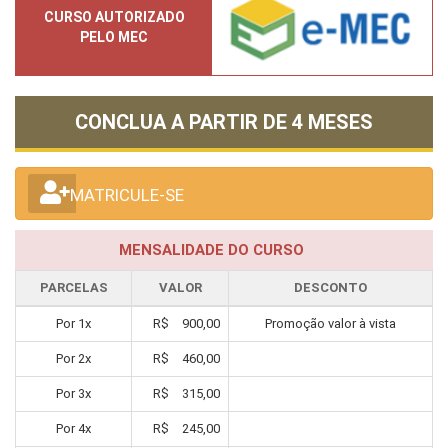
CURSO AUTORIZADO
PELO MEC
CONCLUA A PARTIR DE
4 MESES
MATRICULE-SE
MENSALIDADE DO CURSO
PARCELAS
VALOR
DESCONTO
Por
1
x
R$
900,00
Promoção valor à vista
Por
2
x
R$
460,00
Por
3
x
R$
315,00
Por
4
x
R$
245,00