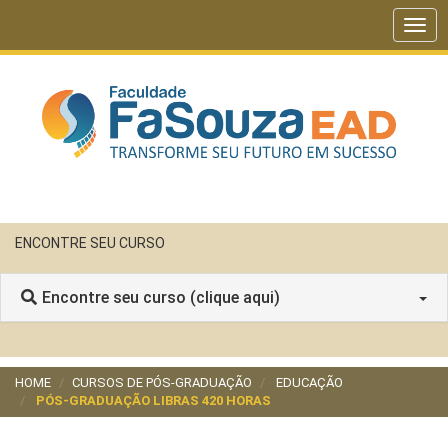
Togg
navig
ENCONTRE SEU CURSO
Encontre seu curso (clique aqui)
HOME
CURSOS DE PÓS-GRADUAÇÃO
EDUCAÇÃO
PÓS-GRADUAÇÃO LIBRAS 420 HORAS