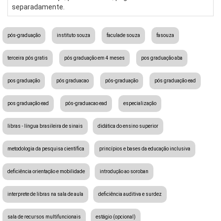
separadamente.
pós-graduação
instituto souza
faculade souza
fasouza
terceira pós gratis
pós graduação em 4 meses
pos graduação aba
pos graduação
pós graduacao
pós-graduação
pós graduação ead
pos graduação ead
pós-graduacao ead
especialização
libras - língua brasileira de sinais
didática do ensino superior
metodologia da pesquisa científica
princípios e bases da educação inclusiva
deficiência orientação e mobilidade
introdução ao soroban
interprete de libras na sala de aula
deficiência auditiva e surdez
sala de recursos multifuncionais
estágio (opcional)