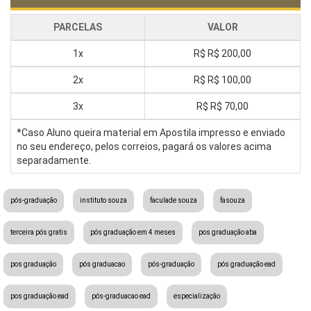
PARCELAS
VALOR
1x
R$
R$ 200,00
2x
R$
R$ 100,00
3x
R$
R$ 70,00
*Caso Aluno queira material em Apostila impresso e enviado
no seu endereço, pelos correios, pagará os valores acima
separadamente.
pós-graduação
instituto souza
faculade souza
fasouza
terceira pós gratis
pós graduação em 4 meses
pos graduação aba
pos graduação
pós graduacao
pós-graduação
pós graduação ead
pos graduação ead
pós-graduacao ead
especialização