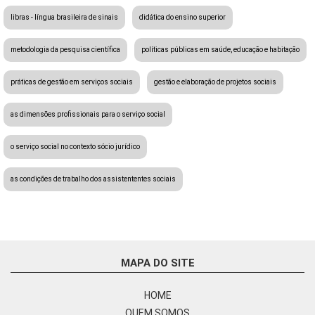
libras - língua brasileira de sinais
didática do ensino superior
metodologia da pesquisa científica
políticas públicas em saúde, educação e habitação
práticas de gestão em serviços sociais
gestão e elaboração de projetos sociais
as dimensões profissionais para o serviço social
o serviço social no contexto sócio jurídico
as condições de trabalho dos assistententes sociais
MAPA DO SITE
HOME
QUEM SOMOS