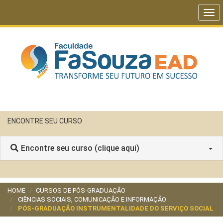
Tog
navi
ENCONTRE SEU CURSO
Encontre seu curso (clique aqui)
HOME
CURSOS DE PÓS-GRADUAÇÃO
CIÊNCIAS SOCIAIS, COMUNICAÇÃO E INFORMAÇÃO
PÓS-GRADUAÇÃO INSTRUMENTALIDADE DO SERVIÇO SOCIAL