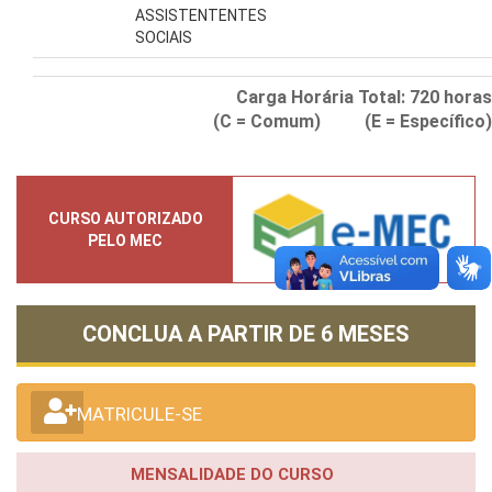
ASSISTENTENTES
SOCIAIS
Carga Horária Total:
720
horas
(C = Comum) (E = Específico)
CURSO AUTORIZADO
PELO MEC
CONCLUA A PARTIR DE
6 MESES
MATRICULE-SE
MENSALIDADE DO CURSO