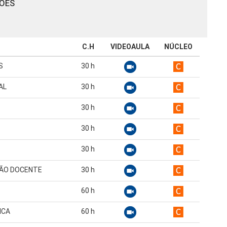
IÕES
C.H
VIDEOAULA
NÚCLEO
S
30
h
AL
30
h
30
h
30
h
30
h
ÇÃO DOCENTE
30
h
60
h
ICA
60
h