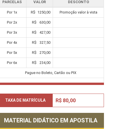
PARCELAS
VALOR
DESCONTO
Por
1
x
R$
1250,00
Promoção valor à vista
Por
2
x
R$
630,00
Por
3
x
R$
427,00
Por
4
x
R$
327,50
Por
5
x
R$
270,00
Por
6
x
R$
234,00
Pague no Boleto, Cartão ou PIX
R$ 80,00
TAXA DE MATRÍCULA
MATERIAL DIDÁTICO EM APOSTILA