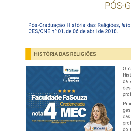
PÓS-G
Pós-Graduação História das Religiões,
lat
CES/CNE nº 01, de 06 de abril de 2018.
HISTÓRIA DAS RELIGIÕES
O c
His
da 
des
pro
Pro
ges
das
pro
do 