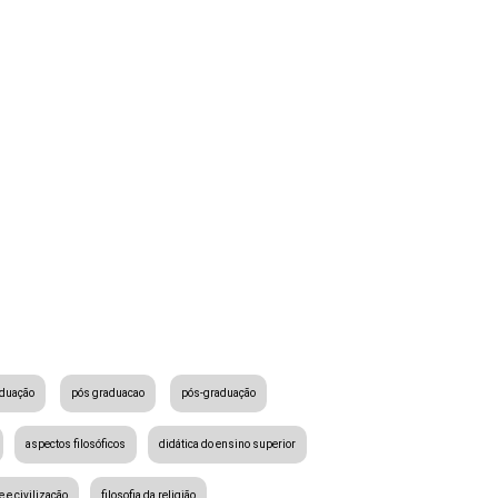
aduação
pós graduacao
pós-graduação
aspectos filosóficos
didática do ensino superior
e e civilização
filosofia da religião