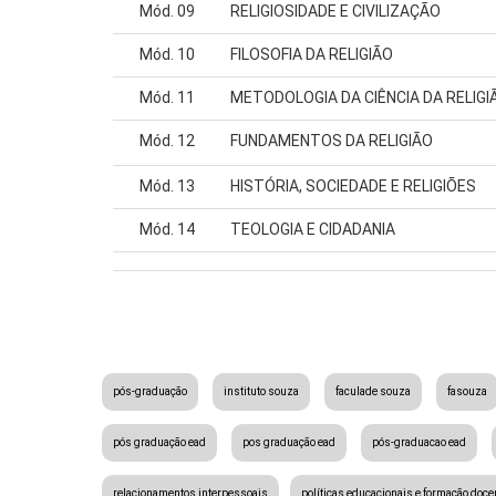
Mód. 09
RELIGIOSIDADE E CIVILIZAÇÃO
Mód. 10
FILOSOFIA DA RELIGIÃO
Mód. 11
METODOLOGIA DA CIÊNCIA DA RELIGI
Mód. 12
FUNDAMENTOS DA RELIGIÃO
Mód. 13
HISTÓRIA, SOCIEDADE E RELIGIÕES
Mód. 14
TEOLOGIA E CIDADANIA
pós-graduação
instituto souza
faculade souza
fasouza
pós graduação ead
pos graduação ead
pós-graduacao ead
relacionamentos interpessoais
políticas educacionais e formação doce