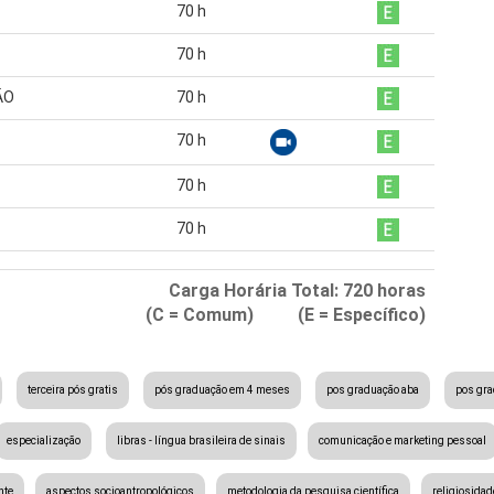
70
h
70
h
ÃO
70
h
70
h
70
h
70
h
Carga Horária Total:
720
horas
(C = Comum) (E = Específico)
terceira pós gratis
pós graduação em 4 meses
pos graduação aba
pos gr
especialização
libras - língua brasileira de sinais
comunicação e marketing pessoal
nte
aspectos socioantropológicos
metodologia da pesquisa científica
religiosidad