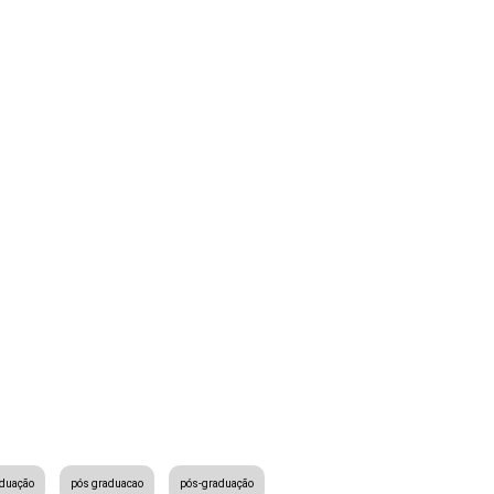
aduação
pós graduacao
pós-graduação