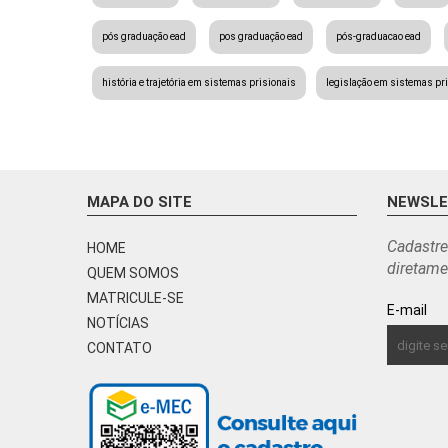
pós graduação ead
pos graduação ead
pós-graduacao ead
história e trajetória em sistemas prisionais
legislação em sistemas pr
MAPA DO SITE
NEWSL
Cadastre
HOME
diretame
QUEM SOMOS
MATRICULE-SE
E-mail
NOTÍCIAS
CONTATO