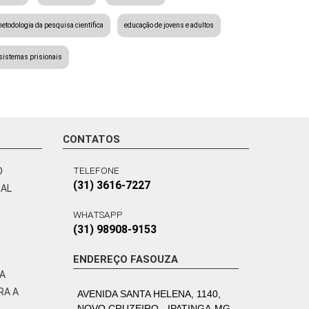
etodologia da pesquisa científica
educação de jovens e adultos
 sistemas prisionais
CONTATOS
TELEFONE
O
(31) 3616-7227
NAL
WHATSAPP
(31) 98908-9153
ENDEREÇO FASOUZA
VA
RA A
AVENIDA SANTA HELENA, 1140,
NOVO CRUZEIRO - IPATINGA-MG