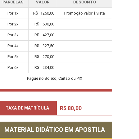
PARCELAS
VALOR
DESCONTO
Por
1
x
R$
1250,00
Promoção valor à vista
Por
2
x
R$
630,00
Por
3
x
R$
427,00
Por
4
x
R$
327,50
Por
5
x
R$
270,00
Por
6
x
R$
234,00
Pague no Boleto, Cartão ou PIX
R$ 80,00
TAXA DE MATRÍCULA
MATERIAL DIDÁTICO EM APOSTILA