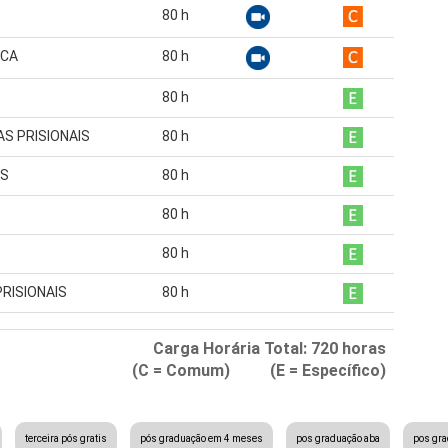
80
h
ICA
80
h
80
h
S PRISIONAIS
80
h
IS
80
h
80
h
80
h
RISIONAIS
80
h
Carga Horária Total:
720
horas
(C = Comum) (E = Específico)
terceira pós gratis
pós graduação em 4 meses
pos graduação aba
pos gr