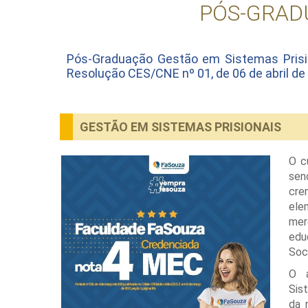
PÓS-GRAD
Pós-Graduação Gestão em Sistemas Prisi
Resolução CES/CNE nº 01, de 06 de abril de
GESTÃO EM SISTEMAS PRISIONAIS
O c
sen
cre
ele
mer
edu
Soc
O a
Sis
da 