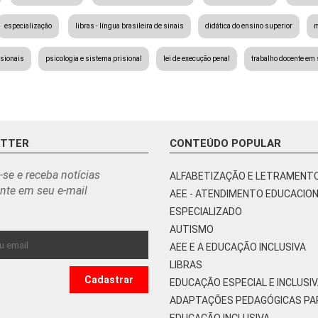
especialização
libras - língua brasileira de sinais
didática do ensino superior
m
isionais
psicologia e sistema prisional
lei de execução penal
trabalho docente em
ETTER
CONTEÚDO POPULAR
-se e receba notícias
ALFABETIZAÇÃO E LETRAMENT
nte em seu e-mail
AEE - ATENDIMENTO EDUCACIO
ESPECIALIZADO
AUTISMO
AEE E A EDUCAÇÃO INCLUSIVA
LIBRAS
EDUCAÇÃO ESPECIAL E INCLUSI
ADAPTAÇÕES PEDAGÓGICAS PA