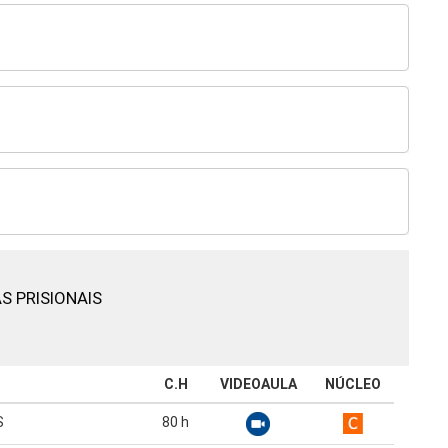
S PRISIONAIS
C.H
VIDEOAULA
NÚCLEO
S
80
h