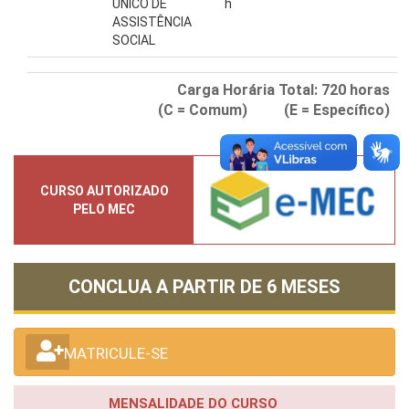
ÚNICO DE
h
ASSISTÊNCIA
SOCIAL
Carga Horária Total:
720
horas
(C = Comum) (E = Específico)
CURSO AUTORIZADO
PELO MEC
CONCLUA A PARTIR DE
6 MESES
MATRICULE-SE
MENSALIDADE DO CURSO