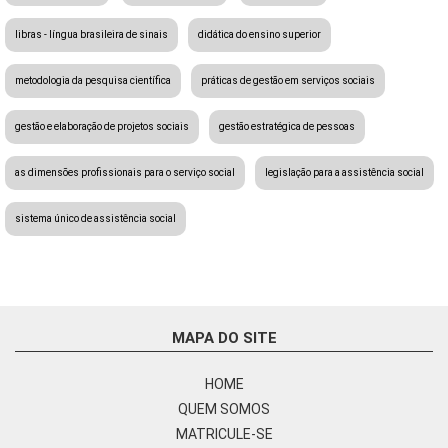
libras - língua brasileira de sinais
didática do ensino superior
metodologia da pesquisa científica
práticas de gestão em serviços sociais
gestão e elaboração de projetos sociais
gestão estratégica de pessoas
as dimensões profissionais para o serviço social
legislação para a assistência social
sistema único de assistência social
MAPA DO SITE
HOME
QUEM SOMOS
MATRICULE-SE