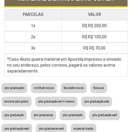
PARCELAS
VALOR
1x
R$
R$ 200,00
2x
R$
R$ 100,00
3x
R$
R$ 70,00
*Caso Aluno queira material em Apostila impresso e enviado
no seu endereço, pelos correios, pagará os valores acima
separadamente.
pós-graduação
instituto souza
faculade souza
fasouza
terceira pós gratis
pós graduação em 4 meses
pos graduação aba
pos graduação
pós graduacao
pós-graduação
pós graduação ead
pos graduação ead
pós-graduacao ead
especialização