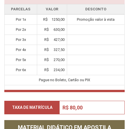
PARCELAS
VALOR
DESCONTO
Por
1
x
R$
1250,00
Promoção valor à vista
Por
2
x
R$
630,00
Por
3
x
R$
427,00
Por
4
x
R$
327,50
Por
5
x
R$
270,00
Por
6
x
R$
234,00
Pague no Boleto, Cartão ou PIX
R$ 80,00
TAXA DE MATRÍCULA
MATERIAL DIDÁTICO EM APOSTILA