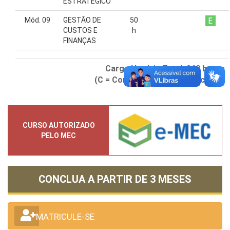
ESTRATÉGICO
Mód. 09
GESTÃO DE
50
CUSTOS E
h
FINANÇAS
Carga Horária Total:
360
horas
(C = Comum) (E = Específico)
CURSO AUTORIZADO
PELO MEC
CONCLUA A PARTIR DE
3 MESES
MATRICULE-SE