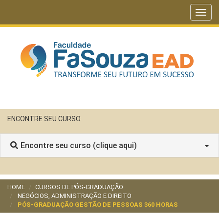
Toggl
navig
ENCONTRE SEU CURSO
Encontre seu curso (clique aqui)
HOME
CURSOS DE PÓS-GRADUAÇÃO
NEGÓCIOS, ADMINISTRAÇÃO E DIREITO
PÓS-GRADUAÇÃO GESTÃO DE PESSOAS 360 HORAS