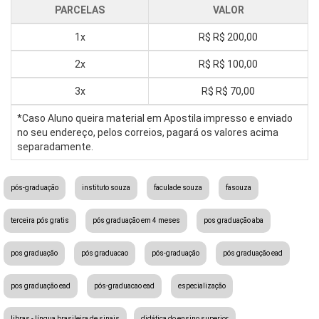
PARCELAS
VALOR
1x
R$
R$ 200,00
2x
R$
R$ 100,00
3x
R$
R$ 70,00
*Caso Aluno queira material em Apostila impresso e enviado
no seu endereço, pelos correios, pagará os valores acima
separadamente.
pós-graduação
instituto souza
faculade souza
fasouza
terceira pós gratis
pós graduação em 4 meses
pos graduação aba
pos graduação
pós graduacao
pós-graduação
pós graduação ead
pos graduação ead
pós-graduacao ead
especialização
libras - língua brasileira de sinais
didática do ensino superior