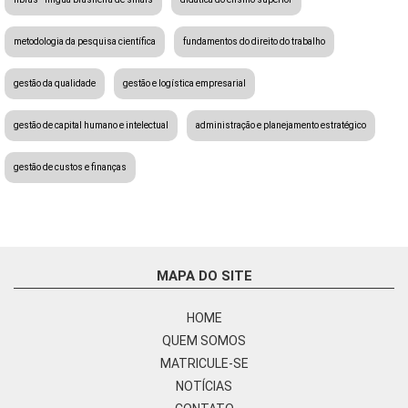
metodologia da pesquisa científica
fundamentos do direito do trabalho
gestão da qualidade
gestão e logística empresarial
gestão de capital humano e intelectual
administração e planejamento estratégico
gestão de custos e finanças
MAPA DO SITE
HOME
QUEM SOMOS
MATRICULE-SE
NOTÍCIAS