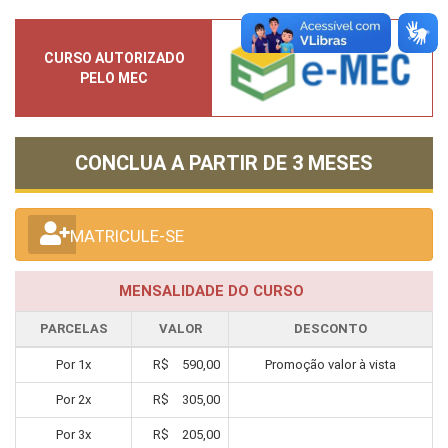
CURSO AUTORIZADO
PELO MEC
CONCLUA A PARTIR DE
3 MESES
MATRICULE-SE
MENSALIDADE DO CURSO
PARCELAS
VALOR
DESCONTO
Por
1
x
R$
590,00
Promoção valor à vista
Por
2
x
R$
305,00
Por
3
x
R$
205,00