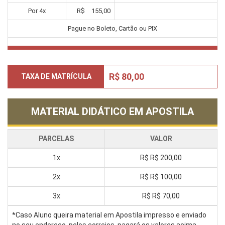
Por
4
x
R$
155,00
Pague no Boleto, Cartão ou PIX
R$ 80,00
TAXA DE MATRÍCULA
MATERIAL DIDÁTICO EM APOSTILA
PARCELAS
VALOR
1x
R$
R$ 200,00
2x
R$
R$ 100,00
3x
R$
R$ 70,00
*Caso Aluno queira material em Apostila impresso e enviado
no seu endereço, pelos correios, pagará os valores acima