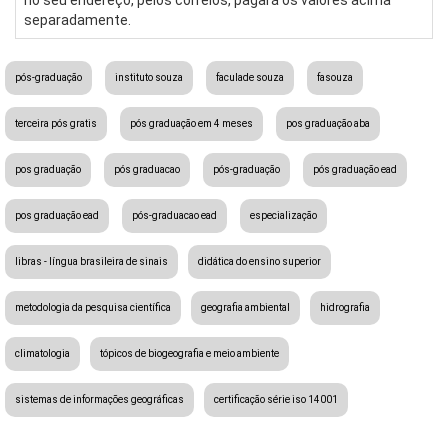
separadamente.
pós-graduação
instituto souza
faculade souza
fasouza
terceira pós gratis
pós graduação em 4 meses
pos graduação aba
pos graduação
pós graduacao
pós-graduação
pós graduação ead
pos graduação ead
pós-graduacao ead
especialização
libras - língua brasileira de sinais
didática do ensino superior
metodologia da pesquisa científica
geografia ambiental
hidrografia
climatologia
tópicos de biogeografia e meio ambiente
sistemas de informações geográficas
certificação série iso 14001