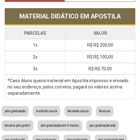
MATERIAL DIDÁTICO EM APOSTILA
PARCELAS
VALOR
1x
R$
R$ 200,00
2x
R$
R$ 100,00
3x
R$
R$ 70,00
*Caso Aluno queira material em Apostila impresso e enviado
no seu endereço, pelos correios, pagará os valores acima
separadamente.
pós-graduação
instituto souza
faculade souza
fasouza
terceira pós gratis
pós graduação em 4 meses
pos graduação aba
pos graduação
pós graduacao
pós-graduação
pós graduação ead