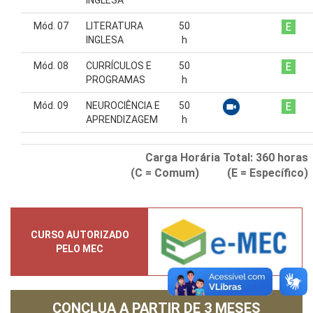
Mód. 07
LITERATURA
50
INGLESA
h
Mód. 08
CURRÍCULOS E
50
PROGRAMAS
h
Mód. 09
NEUROCIÊNCIA E
50
APRENDIZAGEM
h
Carga Horária Total:
360
horas
(C = Comum) (E = Específico)
CURSO AUTORIZADO
PELO MEC
CONCLUA A PARTIR DE
3 MESES