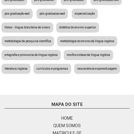
pos graduação ead
pós-graduacao ead
especialização
libras - língua brasileira de sinais
didática do ensino superior
metodologia da pesquisa científica
metodologia do ensino da língua inglesa
ortografia e pronuncia da língua inglesa
morfossintaxe da língua inglesa
literatura inglesa
currículos e programas
neurociência e aprendizagem
MAPA DO SITE
HOME
QUEM SOMOS
MATRICULE-SE