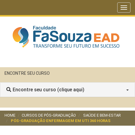
Toggl
navig
ENCONTRE SEU CURSO
Encontre seu curso (clique aqui)
HOME
CURSOS DE PÓS-GRADUAÇÃO
SAÚDE E BEM-ESTAR
PÓS-GRADUAÇÃO ENFERMAGEM EM UTI 360 HORAS