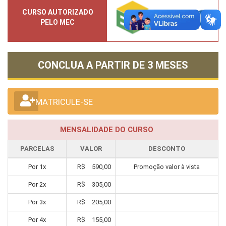
CURSO AUTORIZADO
PELO MEC
CONCLUA A PARTIR DE
3 MESES
MATRICULE-SE
MENSALIDADE DO CURSO
PARCELAS
VALOR
DESCONTO
Por
1
x
R$
590,00
Promoção valor à vista
Por
2
x
R$
305,00
Por
3
x
R$
205,00
Por
4
x
R$
155,00