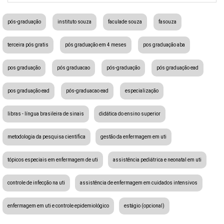
pós-graduação
instituto souza
faculade souza
fasouza
terceira pós gratis
pós graduação em 4 meses
pos graduação aba
pos graduação
pós graduacao
pós-graduação
pós graduação ead
pos graduação ead
pós-graduacao ead
especialização
libras - língua brasileira de sinais
didática do ensino superior
metodologia da pesquisa científica
gestão da enfermagem em uti
tópicos especiais em enfermagem de uti
assistência pediátrica e neonatal em uti
controle de infecção na uti
assistência de enfermagem em cuidados intensivos
enfermagem em uti e controle epidemiológico
estágio (opcional)