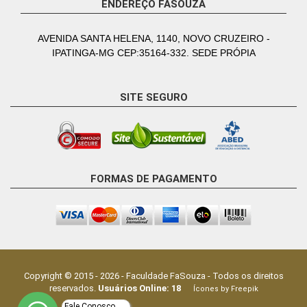
ENDEREÇO FASOUZA
AVENIDA SANTA HELENA, 1140, NOVO CRUZEIRO -
IPATINGA-MG CEP:35164-332. SEDE PRÓPIA
SITE SEGURO
FORMAS DE PAGAMENTO
Copyright © 2015 -
2026
-
Faculdade FaSouza
- Todos os direitos
reservados.
Usuários Online:
18
Ícones by Freepik
Fale Conosco