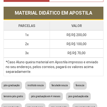
MATERIAL DIDÁTICO EM APOSTILA
PARCELAS
VALOR
1x
R$
R$ 200,00
2x
R$
R$ 100,00
3x
R$
R$ 70,00
*Caso Aluno queira material em Apostila impresso e enviado
no seu endereço, pelos correios, pagará os valores acima
separadamente.
pós-graduação
instituto souza
faculade souza
fasouza
terceira pós gratis
pós graduação em 4 meses
pos graduação aba