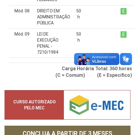
Mód. 08
DIREITO EM
50
ADMINISTRAÇÃO
h
PÚBLICA
Mód. 09
LEI DE
50
EXECUÇÃO
h
PENAL -
7210/1984
Carga Horária Total:
360
horas
(C = Comum) (E = Específico)
CURSO AUTORIZADO
PELO MEC
CONCLUA A PARTIR DE
3 MESES