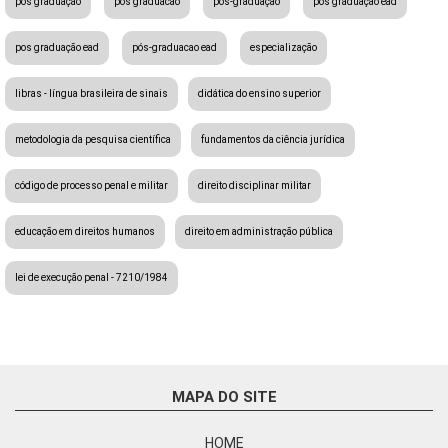
pos graduação
pós graduacao
pós-graduação
pós graduação ead
pos graduação ead
pós-graduacao ead
especialização
libras - língua brasileira de sinais
didática do ensino superior
metodologia da pesquisa científica
fundamentos da ciência jurídica
código de processo penal e militar
direito disciplinar militar
educação em direitos humanos
direito em administração pública
lei de execução penal - 7210/1984
MAPA DO SITE
HOME