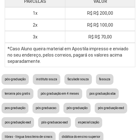
PARCELAS
VALOR
1x
R$
R$ 200,00
2x
R$
R$ 100,00
3x
R$
R$ 70,00
*Caso Aluno queira material em Apostila impresso e enviado
no seu endereço, pelos correios, pagará os valores acima
separadamente.
pós-graduação
instituto souza
faculade souza
fasouza
terceira pós gratis
pós graduação em 4 meses
pos graduação aba
pos graduação
pós graduacao
pós-graduação
pós graduação ead
pos graduação ead
pós-graduacao ead
especialização
libras - língua brasileira de sinais
didática do ensino superior