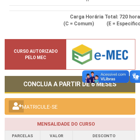
Carga Horária Total:
720
hora
(C = Comum) (E = Específico
CURSO AUTORIZADO
PELO MEC
CONCLUA A PARTIR DE
6 MESES
MATRICULE-SE
MENSALIDADE DO CURSO
PARCELAS
VALOR
DESCONTO