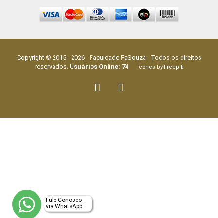
Copyright © 2015 -
2026
-
Faculdade FaSouza
- Todos os direitos
reservados.
Usuários Online:
74
Ícones by Freepik
Fale Conosco
via WhatsApp