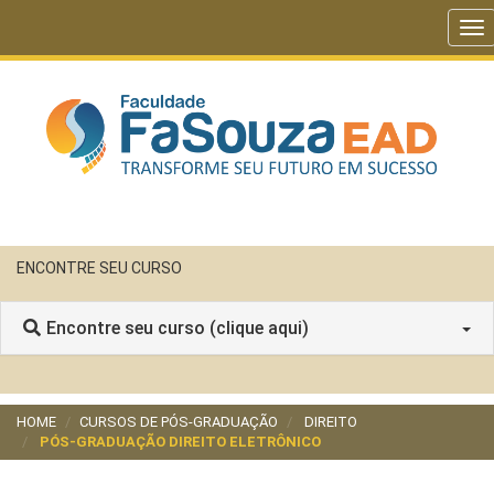
To
nav
ENCONTRE SEU CURSO
Encontre seu curso (clique aqui)
HOME
CURSOS DE PÓS-GRADUAÇÃO
DIREITO
PÓS-GRADUAÇÃO DIREITO ELETRÔNICO