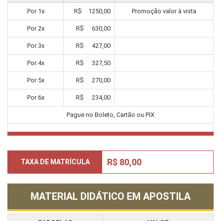
Por
1
x
R$
1250,00
Promoção valor à vista
Por
2
x
R$
630,00
Por
3
x
R$
427,00
Por
4
x
R$
327,50
Por
5
x
R$
270,00
Por
6
x
R$
234,00
Pague no Boleto, Cartão ou PIX
R$ 80,00
TAXA DE MATRÍCULA
MATERIAL DIDÁTICO EM APOSTILA