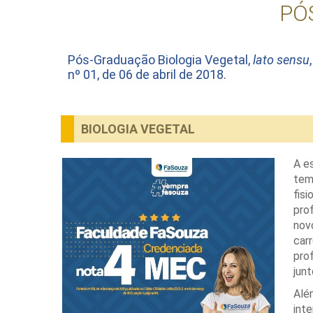
PÓ
Pós-Graduação Biologia Vegetal,
lato sensu
nº 01, de 06 de abril de 2018.
BIOLOGIA VEGETAL
A e
tem
fis
pro
nov
car
pro
junt
Al
int