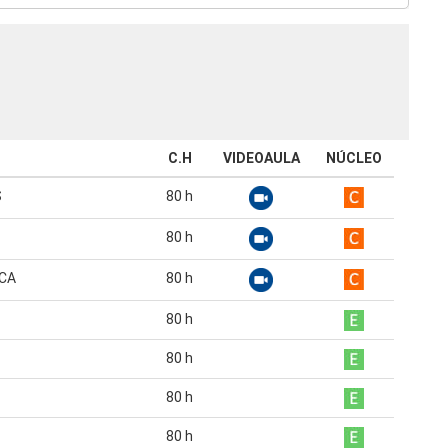
C.H
VIDEOAULA
NÚCLEO
S
80
h
80
h
ICA
80
h
80
h
80
h
80
h
80
h