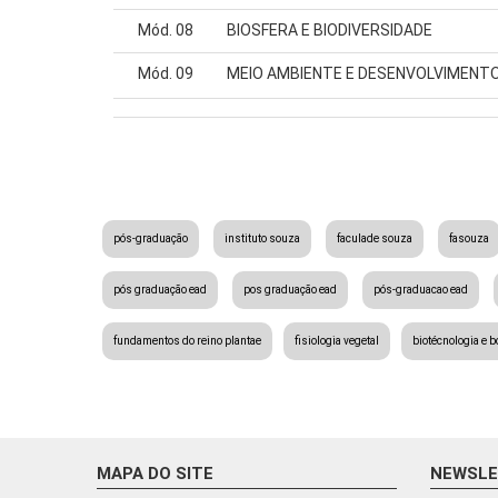
Mód. 08
BIOSFERA E BIODIVERSIDADE
Mód. 09
MEIO AMBIENTE E DESENVOLVIMENT
pós-graduação
instituto souza
faculade souza
fasouza
pós graduação ead
pos graduação ead
pós-graduacao ead
fundamentos do reino plantae
fisiologia vegetal
biotécnologia e b
MAPA DO SITE
NEWSL