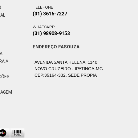
TELEFONE
O
(31) 3616-7227
NAL
WHATSAPP
(31) 98908-9153
ENDEREÇO FASOUZA
VA
RA A
AVENIDA SANTA HELENA, 1140,
NOVO CRUZEIRO - IPATINGA-MG
CEP:35164-332. SEDE PRÓPIA
ÇÕES
ZAGEM