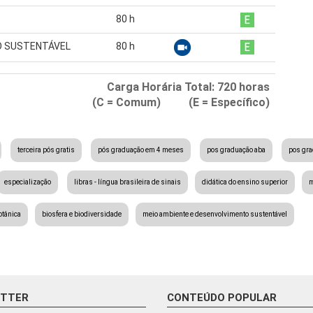
80
h
O SUSTENTÁVEL
80
h
Carga Horária Total:
720
horas
(C = Comum) (E = Específico)
terceira pós gratis
pós graduação em 4 meses
pos graduação aba
pos gr
especialização
libras - língua brasileira de sinais
didática do ensino superior
m
otânica
biosfera e biodiversidade
meio ambiente e desenvolvimento sustentável
ETTER
CONTEÚDO POPULAR