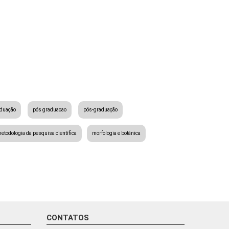
aduação
pós graduacao
pós-graduação
etodologia da pesquisa científica
morfologia e botânica
CONTATOS