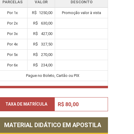
PARCELAS
VALOR
DESCONTO
Por
1
x
R$
1250,00
Promoção valor à vista
Por
2
x
R$
630,00
Por
3
x
R$
427,00
Por
4
x
R$
327,50
Por
5
x
R$
270,00
Por
6
x
R$
234,00
Pague no Boleto, Cartão ou PIX
R$ 80,00
TAXA DE MATRÍCULA
MATERIAL DIDÁTICO EM APOSTILA