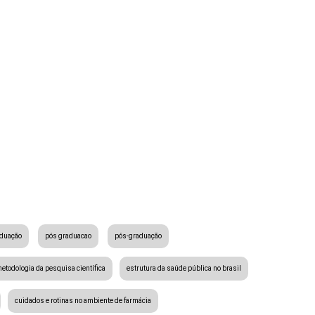
aduação
pós graduacao
pós-graduação
etodologia da pesquisa científica
estrutura da saúde pública no brasil
cuidados e rotinas no ambiente de farmácia