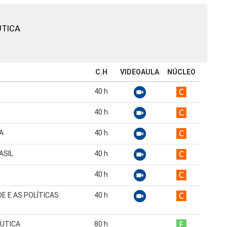
TICA
C.H
VIDEOAULA
NÚCLEO
40
h
40
h
A
40
h
ASIL
40
h
40
h
E E AS POLÍTICAS
40
h
UTICA
80
h