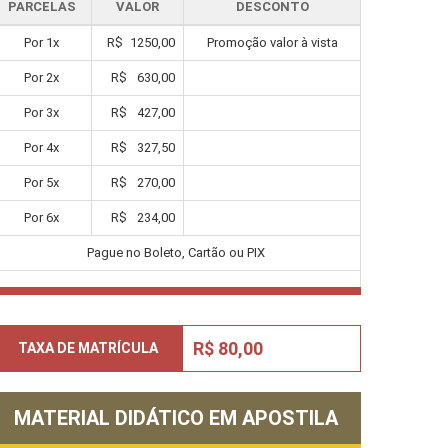
PARCELAS
VALOR
DESCONTO
Por
1
x
R$
1250,00
Promoção valor à vista
Por
2
x
R$
630,00
Por
3
x
R$
427,00
Por
4
x
R$
327,50
Por
5
x
R$
270,00
Por
6
x
R$
234,00
Pague no Boleto, Cartão ou PIX
R$ 80,00
TAXA DE MATRÍCULA
MATERIAL DIDÁTICO EM APOSTILA