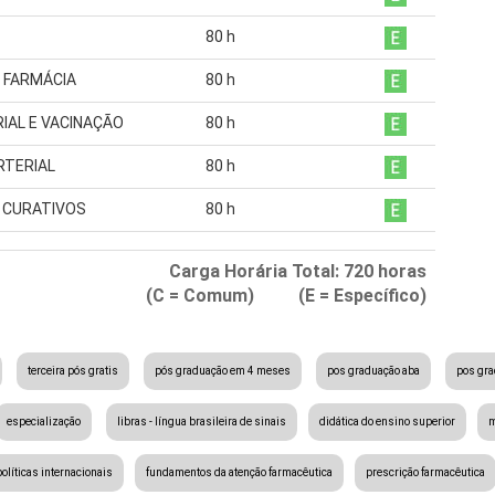
80
h
 FARMÁCIA
80
h
IAL E VACINAÇÃO
80
h
RTERIAL
80
h
 CURATIVOS
80
h
Carga Horária Total:
720
horas
(C = Comum) (E = Específico)
terceira pós gratis
pós graduação em 4 meses
pos graduação aba
pos gr
especialização
libras - língua brasileira de sinais
didática do ensino superior
m
olíticas internacionais
fundamentos da atenção farmacêutica
prescrição farmacêutica