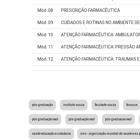
Mód. 08
PRESCRIÇÃO FARMACÊUTICA
Mód. 09
CUIDADOS E ROTINAS NO AMBIENTE DE
Mód. 10
ATENÇÃO FARMACÊUTICA: AMBULATOR
Mód. 11
ATENÇÃO FARMACÊUTICA: PRESSÃO A
Mód. 12
ATENÇÃO FARMACÊUTICA: TRAUMAS E
pós-graduação
instituto souza
faculade souza
fasouza
pós graduação ead
pos graduação ead
pós-graduacao ead
saúde educação e cidadania
oms - organização mundial de saúde e as p