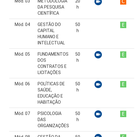
Mód. 03
METODOLOGIA
20
DA PESQUISA
h
CIENTÍFICA
Mód. 04
GESTÃO DO
50
CAPITAL
h
HUMANO E
INTELECTUAL
Mód. 05
FUNDAMENTOS
50
DOS
h
CONTRATOS E
LICITAÇÕES
Mód. 06
POLÍTICAS DE
50
SAÚDE,
h
EDUCAÇÃO E
HABITAÇÃO
Mód. 07
PSICOLOGIA
50
DAS
h
ORGANIZAÇÕES
Mód. 08
GESTÃO DA
50