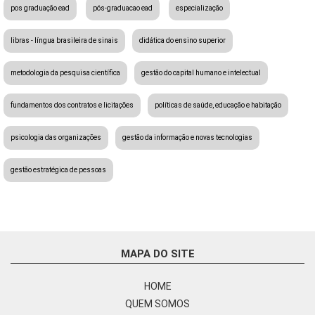
pos graduação ead
pós-graduacao ead
especialização
libras - língua brasileira de sinais
didática do ensino superior
metodologia da pesquisa científica
gestão do capital humano e intelectual
fundamentos dos contratos e licitações
políticas de saúde, educação e habitação
psicologia das organizações
gestão da informação e novas tecnologias
gestão estratégica de pessoas
MAPA DO SITE
HOME
QUEM SOMOS