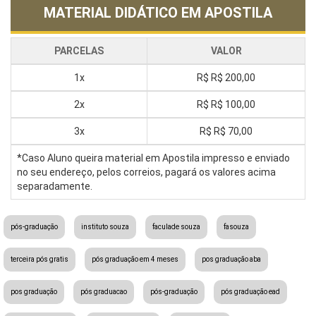
MATERIAL DIDÁTICO EM APOSTILA
PARCELAS
VALOR
1x
R$
R$ 200,00
2x
R$
R$ 100,00
3x
R$
R$ 70,00
*Caso Aluno queira material em Apostila impresso e enviado
no seu endereço, pelos correios, pagará os valores acima
separadamente.
pós-graduação
instituto souza
faculade souza
fasouza
terceira pós gratis
pós graduação em 4 meses
pos graduação aba
pos graduação
pós graduacao
pós-graduação
pós graduação ead