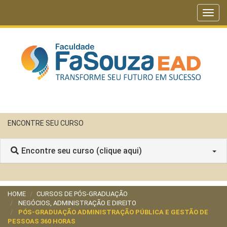
Toggl
navig
ENCONTRE SEU CURSO
Encontre seu curso (clique aqui)
HOME
CURSOS DE PÓS-GRADUAÇÃO
NEGÓCIOS, ADMINISTRAÇÃO E DIREITO
PÓS-GRADUAÇÃO ADMINISTRAÇÃO PÚBLICA E GESTÃO DE
PESSOAS 360 HORAS