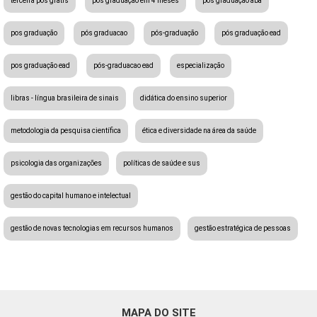
terceira pós gratis
pós graduação em 4 meses
pos graduação aba
pos graduação
pós graduacao
pós-graduação
pós graduação ead
pos graduação ead
pós-graduacao ead
especialização
libras - língua brasileira de sinais
didática do ensino superior
metodologia da pesquisa científica
ética e diversidade na área da saúde
psicologia das organizações
políticas de saúde e sus
gestão do capital humano e intelectual
gestão de novas tecnologias em recursos humanos
gestão estratégica de pessoas
MAPA DO SITE