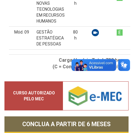
NOVAS
h
TECNOLOGIAS
EM RECURSOS
HUMANOS
Mód. 09
GESTÃO
80
ESTRATÉGICA
h
DE PESSOAS
Carga Horária Total:
720
horas
(C = Comum) (E = Específico)
CURSO AUTORIZADO
PELO MEC
CONCLUA A PARTIR DE
6 MESES