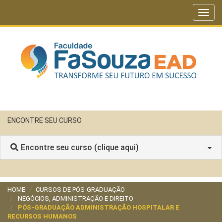
Toggl
navig
ENCONTRE SEU CURSO
Encontre seu curso (clique aqui)
HOME
CURSOS DE PÓS-GRADUAÇÃO
NEGÓCIOS, ADMINISTRAÇÃO E DIREITO
PÓS-GRADUAÇÃO ADMINISTRAÇÃO HOSPITALAR E
RECURSOS HUMANOS