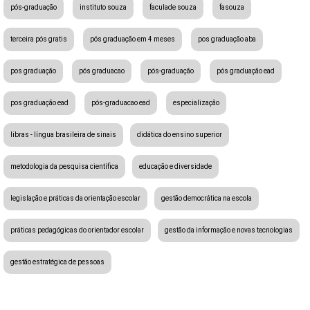
pós-graduação
instituto souza
faculade souza
fasouza
terceira pós gratis
pós graduação em 4 meses
pos graduação aba
pos graduação
pós graduacao
pós-graduação
pós graduação ead
pos graduação ead
pós-graduacao ead
especialização
libras - língua brasileira de sinais
didática do ensino superior
metodologia da pesquisa científica
educação e diversidade
legislação e práticas da orientação escolar
gestão democrática na escola
práticas pedagógicas do orientador escolar
gestão da informação e novas tecnologias
gestão estratégica de pessoas