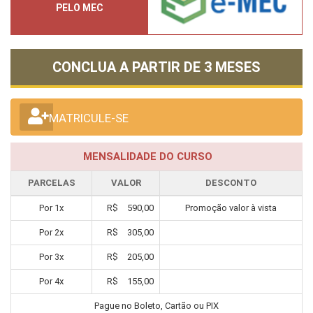
PELO MEC
CONCLUA A PARTIR DE
3 MESES
MATRICULE-SE
MENSALIDADE DO CURSO
PARCELAS
VALOR
DESCONTO
Por
1
x
R$
590,00
Promoção valor à vista
Por
2
x
R$
305,00
Por
3
x
R$
205,00
Por
4
x
R$
155,00
Pague no Boleto, Cartão ou PIX