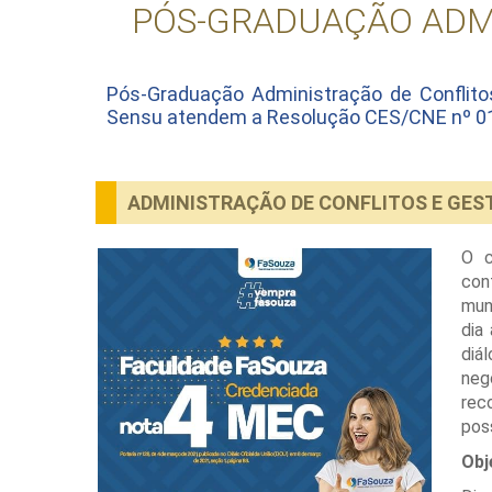
PÓS-GRADUAÇÃO ADMI
Pós-Graduação Administração de Conflito
Sensu atendem a Resolução CES/CNE nº 01, 
ADMINISTRAÇÃO DE CONFLITOS E GES
O c
con
mun
dia
diá
neg
rec
pos
Obj