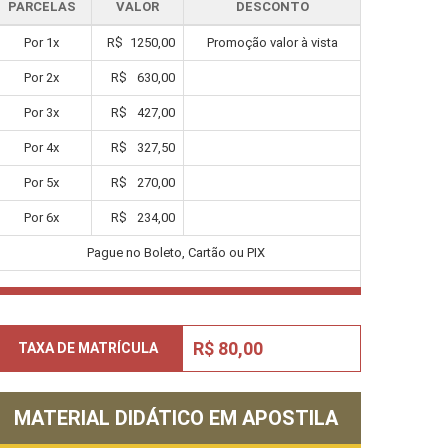
PARCELAS
VALOR
DESCONTO
Por
1
x
R$
1250,00
Promoção valor à vista
Por
2
x
R$
630,00
Por
3
x
R$
427,00
Por
4
x
R$
327,50
Por
5
x
R$
270,00
Por
6
x
R$
234,00
Pague no Boleto, Cartão ou PIX
R$ 80,00
TAXA DE MATRÍCULA
MATERIAL DIDÁTICO EM APOSTILA