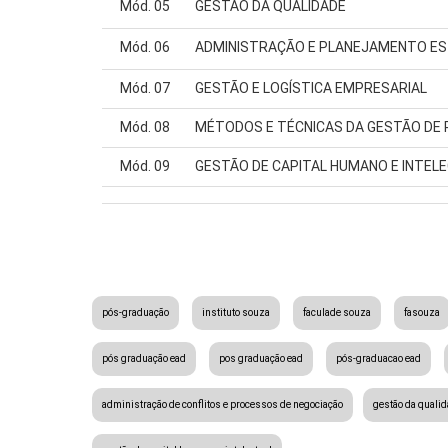
Mód. 05
GESTÃO DA QUALIDADE
Mód. 06
ADMINISTRAÇÃO E PLANEJAMENTO E
Mód. 07
GESTÃO E LOGÍSTICA EMPRESARIAL
Mód. 08
MÉTODOS E TÉCNICAS DA GESTÃO DE
Mód. 09
GESTÃO DE CAPITAL HUMANO E INTEL
pós-graduação
instituto souza
faculade souza
fasouza
pós graduação ead
pos graduação ead
pós-graduacao ead
administração de conflitos e processos de negociação
gestão da quali