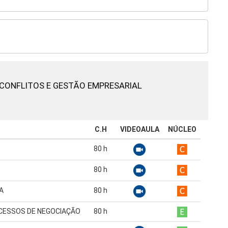
CONFLITOS E GESTÃO EMPRESARIAL
C.H
VIDEOAULA
NÚCLEO
80
h
80
h
A
80
h
CESSOS DE NEGOCIAÇÃO
80
h