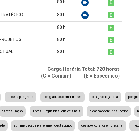
80
h
STRATÉGICO
80
h
80
h
 PROJETOS
80
h
ECTUAL
80
h
Carga Horária Total:
720
horas
(C = Comum) (E = Específico)
terceira pós gratis
pós graduação em 4 meses
pos graduação aba
pos gr
especialização
libras - língua brasileira de sinais
didática do ensino superior
m
dade
administração e planejamento estratégico
gestão e logística empresarial
méto