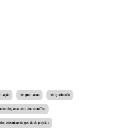
aduação
pós graduacao
pós-graduação
etodologia da pesquisa científica
dos e técnicas da gestão de projetos