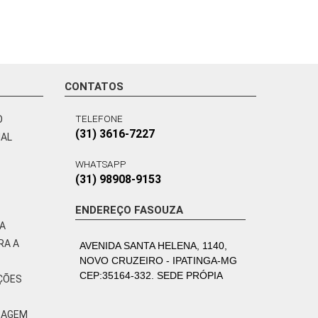
CONTATOS
TELEFONE
O
(31) 3616-7227
NAL
WHATSAPP
(31) 98908-9153
ENDEREÇO FASOUZA
VA
RA A
AVENIDA SANTA HELENA, 1140,
NOVO CRUZEIRO - IPATINGA-MG
CEP:35164-332. SEDE PRÓPIA
ÇÕES
ZAGEM