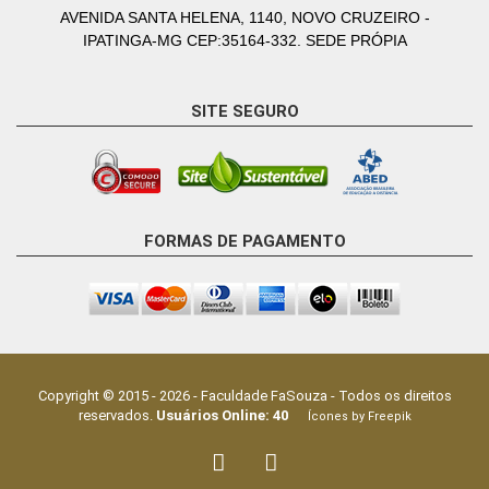
AVENIDA SANTA HELENA, 1140, NOVO CRUZEIRO -
IPATINGA-MG CEP:35164-332. SEDE PRÓPIA
SITE SEGURO
FORMAS DE PAGAMENTO
Copyright © 2015 -
2026
-
Faculdade FaSouza
- Todos os direitos
reservados.
Usuários Online:
40
Ícones by Freepik