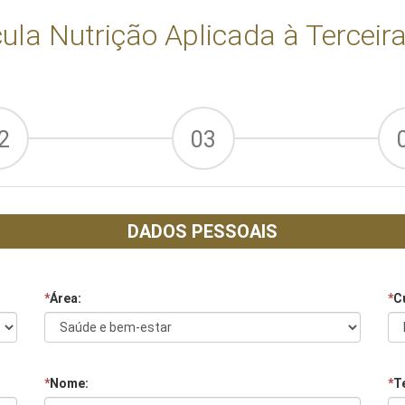
ula Nutrição Aplicada à Terceir
2
03
DADOS PESSOAIS
*
Área:
*
C
*
Nome:
*
Te