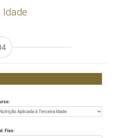
a Idade
04
urso:
l. Fixo: