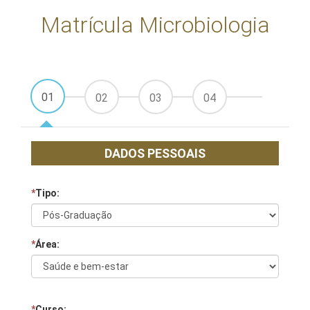
Matrícula Microbiologia
01
02
03
04
DADOS PESSOAIS
*
Tipo:
*
Área:
*
Curso: