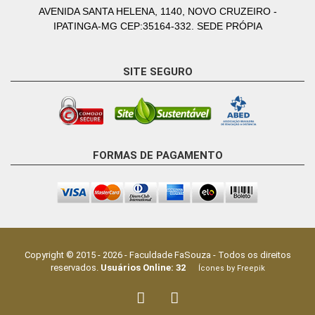
AVENIDA SANTA HELENA, 1140, NOVO CRUZEIRO -
IPATINGA-MG CEP:35164-332. SEDE PRÓPIA
SITE SEGURO
FORMAS DE PAGAMENTO
Copyright © 2015 -
2026
-
Faculdade FaSouza
- Todos os direitos
reservados.
Usuários Online:
32
Ícones by Freepik