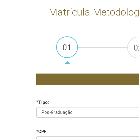
Matrícula Metodologi
01
0
*
Tipo:
*
CPF: