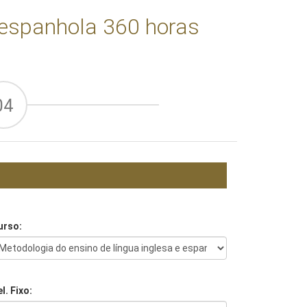
e espanhola 360 horas
04
urso:
l. Fixo: