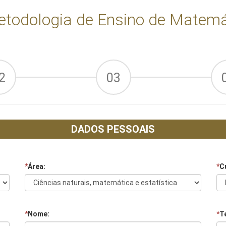
etodologia de Ensino de Matemát
2
03
DADOS PESSOAIS
*
Área:
*
C
*
Nome:
*
Te