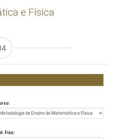
ica e Física
04
urso:
l. Fixo: