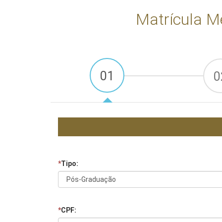
Matrícula M
01
0
*
Tipo:
*
CPF: