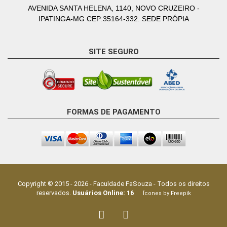
AVENIDA SANTA HELENA, 1140, NOVO CRUZEIRO -
IPATINGA-MG CEP:35164-332. SEDE PRÓPIA
SITE SEGURO
FORMAS DE PAGAMENTO
Copyright © 2015 -
2026
-
Faculdade FaSouza
- Todos os direitos
reservados.
Usuários Online:
16
Ícones by Freepik