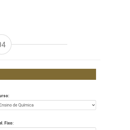
04
urso:
l. Fixo: