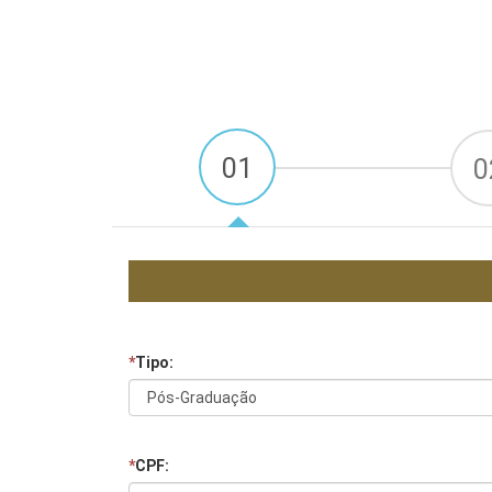
01
0
*
Tipo:
*
CPF: