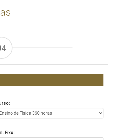
ras
04
urso:
l. Fixo: