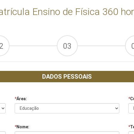
trícula Ensino de Física 360 ho
2
03
DADOS PESSOAIS
*
Área:
*
C
*
Nome:
*
Te