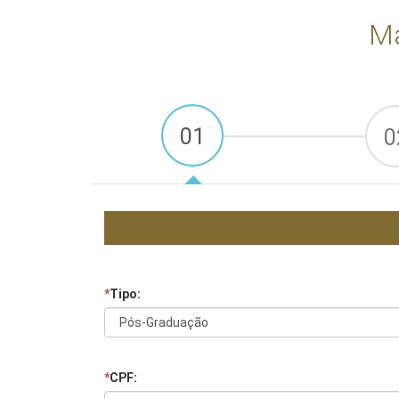
Ma
01
0
*
Tipo:
*
CPF: