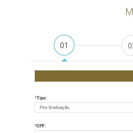
M
01
0
*
Tipo:
*
CPF: