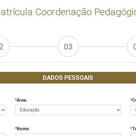
atrícula Coordenação Pedagógi
2
03
DADOS PESSOAIS
*
Área:
*
C
*
Nome:
*
Te