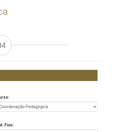
ca
04
urso:
l. Fixo: