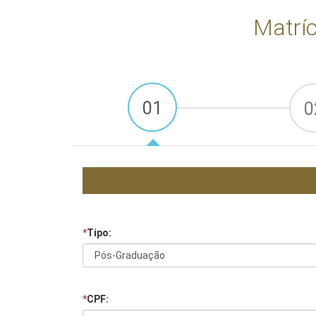
Matríc
01
0
*
Tipo:
*
CPF: