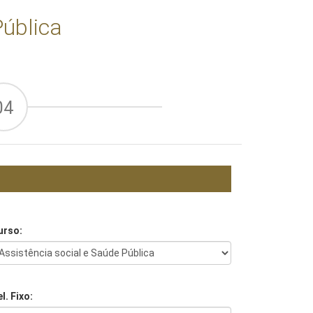
Pública
04
urso:
l. Fixo: