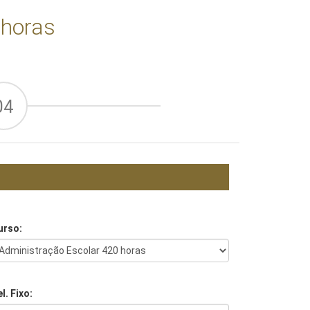
 horas
04
urso:
l. Fixo: