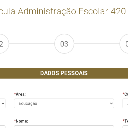
cula Administração Escolar 420
2
03
DADOS PESSOAIS
*
Área:
*
C
*
Nome:
*
Te