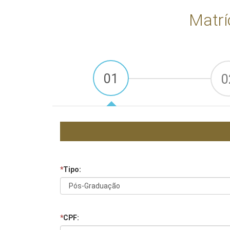
Matrí
01
0
*
Tipo:
*
CPF: